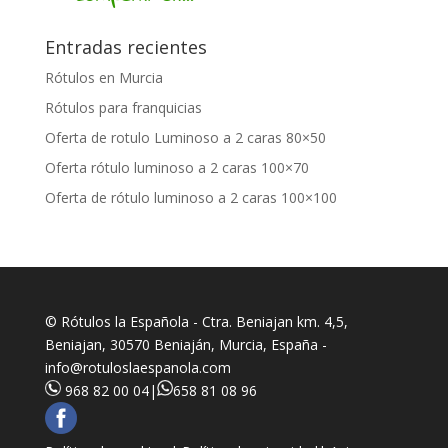
Entradas recientes
Rótulos en Murcia
Rótulos para franquicias
Oferta de rotulo Luminoso a 2 caras 80×50
Oferta rótulo luminoso a 2 caras 100×70
Oferta de rótulo luminoso a 2 caras 100×100
© Rótulos la Española - Ctra. Beniajan km. 4,5,
Beniajan, 30570 Beniaján, Murcia, España -
info@rotuloslaespanola.com
968 82 00 04
|
658 81 08 96