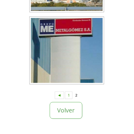
◄
1
2
Volver