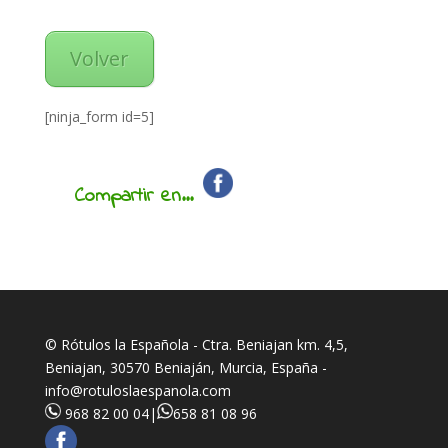
Volver
[ninja_form id=5]
Compartir en...
© Rótulos la Española - Ctra. Beniajan km. 4,5,
Beniajan, 30570 Beniaján, Murcia, España -
info@rotuloslaespanola.com
968 82 00 04
|
658 81 08 96