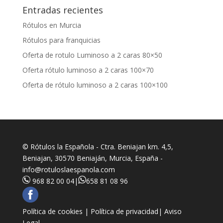
Entradas recientes
Rótulos en Murcia
Rótulos para franquicias
Oferta de rotulo Luminoso a 2 caras 80×50
Oferta rótulo luminoso a 2 caras 100×70
Oferta de rótulo luminoso a 2 caras 100×100
© Rótulos la Española - Ctra. Beniajan km. 4,5,
Beniajan, 30570 Beniaján, Murcia, España -
info@rotuloslaespanola.com
968 82 00 04
|
658 81 08 96
Política de cookies |
Política de privacidad|
Aviso
Legal