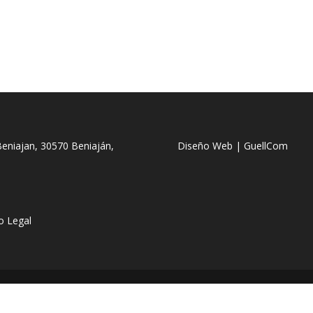
 Beniajan, 30570 Beniaján,
Diseño Web | GuellCom
o Legal