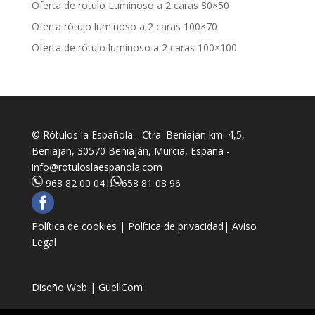
Oferta de rotulo Luminoso a 2 caras 80×50
Oferta rótulo luminoso a 2 caras 100×70
Oferta de rótulo luminoso a 2 caras 100×100
© Rótulos la Española - Ctra. Beniajan km. 4,5,
Beniajan, 30570 Beniaján, Murcia, España -
info@rotuloslaespanola.com
968 82 00 04
|
658 81 08 96
Política de cookies |
Política de privacidad|
Aviso
Legal
Diseño Web | GuellCom