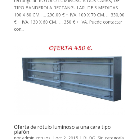
rectangular. RÓTULO LUMINOSO A DOS CARAS, DE
TIPO BANDEROLA RECTANGULAR, DE 3 MEDIDAS.
100 X 60 CM. …. 290,00 € + IVA. 100 X 70 CM. … 330,00
€ + IVA. 130 X 60 CM. … 350 € + IVA. Puede contactar
con...
Oferta de rótulo luminoso a una cara tipo
plafón
por
admin_rotulos
| oct 2, 2015 |
BLOG
,
Sin categoría