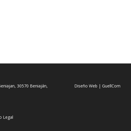
 Beniajan, 30570 Beniaján,
Diseño Web | GuellCom
o Legal