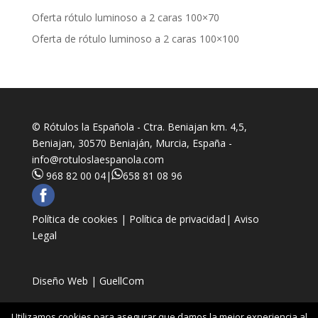
Oferta rótulo luminoso a 2 caras 100×70
Oferta de rótulo luminoso a 2 caras 100×100
© Rótulos la Española - Ctra. Beniajan km. 4,5,
Beniajan, 30570 Beniaján, Murcia, España -
info@rotuloslaespanola.com
968 82 00 04
|
658 81 08 96
Política de cookies |
Política de privacidad|
Aviso
Legal
Diseño Web | GuellCom
Utilizamos cookies para asegurar que damos la mejor experiencia al